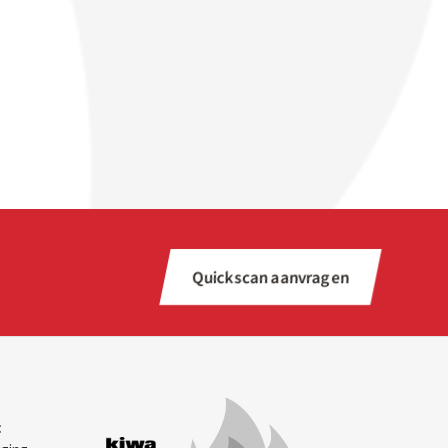
Quickscan aanvragen
: