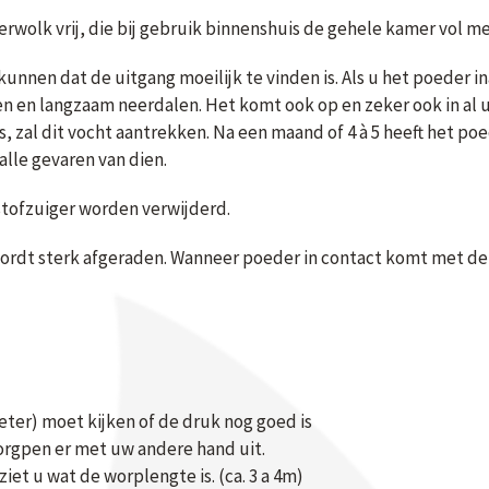
erwolk vrij, die bij gebruik binnenshuis de gehele kamer vol m
nnen dat de uitgang moeilijk te vinden is. Als u het poeder i
en en langzaam neerdalen. Het komt ook op en zeker ook in al
s, zal dit vocht aantrekken. Na een maand of 4 à 5 heeft het p
alle gevaren van dien.
tofzuiger worden verwijderd.
rdt sterk afgeraden. Wanneer poeder in contact komt met de h
ter) moet kijken of de druk nog goed is
orgpen er met uw andere hand uit.
ziet u wat de worplengte is. (ca. 3 a 4m)