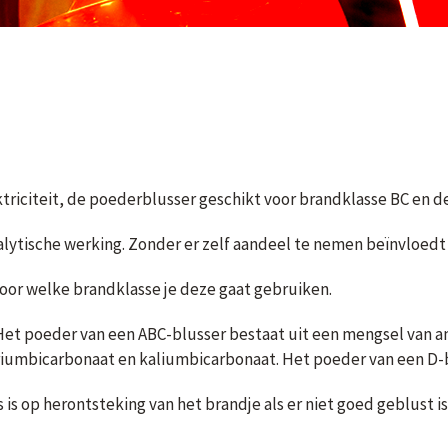
riciteit, de poederblusser geschikt voor brandklasse BC en d
alytische werking. Zonder er zelf aandeel te nemen beïnvloedt
voor welke brandklasse je deze gaat gebruiken.
 Het poeder van een ABC-blusser bestaat uit een mengsel va
riumbicarbonaat en kaliumbicarbonaat. Het poeder van een D-b
s is op herontsteking van het brandje als er niet goed geblust 