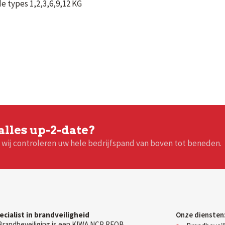
de types 1,2,3,6,9,12 KG
 alles up-2-date?
n wij controleren uw hele bedrijfspand van boven tot beneden.
ecialist in brandveiligheid
Onze diensten
Brandbeveiliging is een KIWA NCP REOB