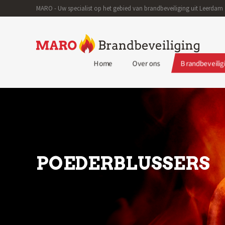
MARO - Uw specialist op het gebied van brandbeveiliging uit Leerdam
Home
Over ons
Brandbeveilig
POEDERBLUSSERS