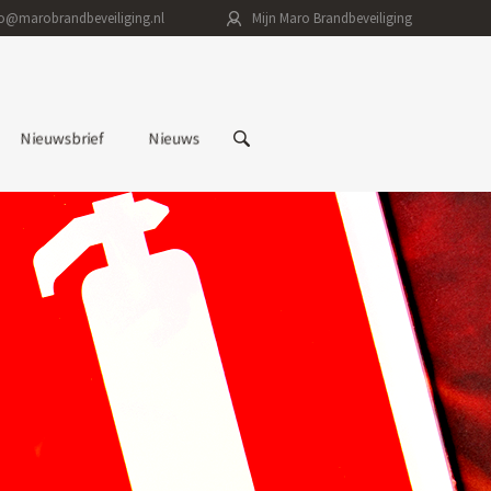
fo@marobrandbeveiliging.nl
Mijn Maro Brandbeveiliging
Nieuwsbrief
Nieuws