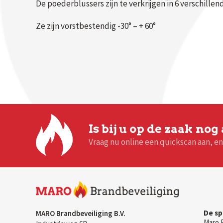
De poederblussers zijn te verkrijgen in 6 verschillen
Ze zijn vorstbestendig -30° – + 60°
Is bij u op de zaak nog
Vraag nu online een quickscan aan, e
De sp
MARO Brandbeveiliging B.V.
Maro 