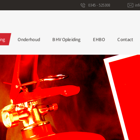
0345 - 525308
in
ing
Onderhoud
BHV Opleiding
EHBO
Contact